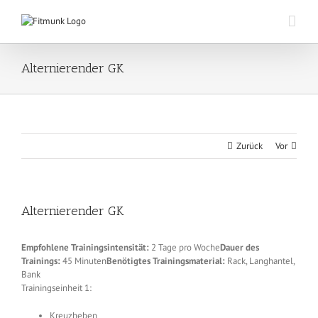
Zum
Inhalt
springen
Alternierender GK
Zurück
Vor
Alternierender GK
Empfohlene Trainingsintensität:
2 Tage pro Woche
Dauer des
Trainings:
45 Minuten
Benötigtes Trainingsmaterial:
Rack, Langhantel,
Bank
Trainingseinheit 1:
Kreuzheben