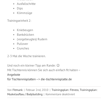
Ausfallschritte
Dips
Klimmzüge
Trainingseinheit 2:
Kniebeugen
Bankdrücken
(vorgebeugtes) Rudern
Pullover
Crunches
2-3 Mal die Woche trainieren.
Und noch ein kleiner Tipp am Rande: 😉
Mit Tischtennis können Sie sich auch einfach fit halten –
Angebote
für Tischtennisplatten –> die-tischtennisplatte.de
Von
Fitmunk
|
Februar 2nd, 2010
|
Trainingsplan: Fitness
,
Trainingsplan:
für
Muskelaufbau / Bodybuilding
|
Kommentare deaktiviert
Alternierender
GK