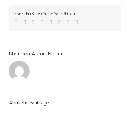
Share This Story, Choose Your Platform!
Facebook
Twitter
Reddit
LinkedIn
Tumblr
Pinterest
Vk
E-
Mail
Über den Autor:
Fitmunk
Ähnliche Beiträge