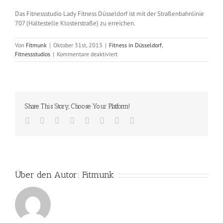
Das Fitnessstudio Lady Fitness Düsseldorf ist mit der Straßenbahnlinie
707 (Haltestelle Klosterstraße) zu erreichen.
Von
Fitmunk
|
Oktober 31st, 2013
|
Fitness in Düsseldorf
,
für
Fitnessstudios
|
Kommentare deaktiviert
Lady
Fitenss
Düsseldorf
(Stadtmitte
–
Share This Story, Choose Your Platform!
Klosterstraße
30)
Facebook
Twitter
Reddit
LinkedIn
Tumblr
Pinterest
Vk
E-
Mail
Über den Autor:
Fitmunk