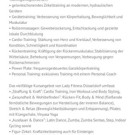
• gelenkschonendes Zirkeltraining an modernen, hydraulischen
Geräten
• Gerätetraining: Verbesserung von Körperhaltung, Beweglichkeit und
Muskulatur
• Rollenmassagen: Gewebelockerung, Entschlackung und gezielte
lokale Durchblutung
• Cardio-Training: Stärkung von Herz und Kreislauf, Verbesserung von
Kondition, Schnelligkeit und Koordination
• Rückentraining: Kräftigung der Rückenmuskulatur, Stabilisierung der
Wirbelsäule, Behebung von Verspannungen, Vorbeugung gegen
Rückenschmerzen
• Power Plate: frequenzgesteuertes Ganzkörpertraining
• Personal Training: exklusives Training mit einem Personal Coach
Das vielfältige Kursangebot von Lady Fitness Düsseldorf umfasst
• „Straffung & Kraft“: Cardio Training, Iron Workout und Body Styling,
• „Gesundheit & Wohlbefinden“: Rücken-Fit, Body & Mind (fließende
fernöstliche Bewegungen zur Herstellung der inneren Balance),
Stretch & Relax (Beweglichkeitsübungen und Entspannung), Pilates
mit Klangschale, Vinyasa Yoga
• „Ausdauer & Dance“: Latin Dance, Zumba, Zumba Sentao, Step, Indoor
Cycling sowie
• Figur-Zirkel: Kraftzirkeltraining auch für Einsteiger.