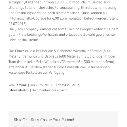
zuzüglich „Kartengebühr“ von 19,90 Euro möglich. Im Beitrag sind
allerdings Solariumsbesuche, Personaltraining, Einzelduschennutzung
und Ernährungsberatung noch nicht enthalten. Kurse können als
Mitgliedschafts-Upgrade für 6,90 Euro monatlich belegt werden. (Stand
27.07.2013)
Die „Lady Company“ ermöglicht somit Trainingsmöglichkeiten zu einem
guten Preis-Leistungs-Verhältnis und erlaubt die Zuwahl gewünschter
Leistungsbausteine.
Das Fitnessstudio ist über die S-Bahnhöfe Warschauer Straße (800
Meter Entfernung) und Ostkreuz (600 Meter zum Studio) oder mit der
Tram (Haltestelle Ecke Wühlisch-/Gärtnerstraße, 300 Meter entfernt)
erreichbar. Außerdem stehen für die Fitnessstudio-Besucherinnen
kostenlose Parkplätze zur Verfügung.
Von
Fitmunk
|
Juli 28th, 2013
|
Fitness in Berlin
,
für
Fitnessstudios
|
Kommentare deaktiviert
Lady
Company
Fitness
(Friedrichshain
–
Share This Story, Choose Your Platform!
Revaler
Straße)