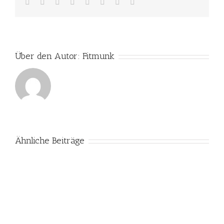
Facebook
Twitter
Reddit
LinkedIn
Tumblr
Pinterest
Vk
E-
Mail
Über den Autor:
Fitmunk
Ähnliche Beiträge