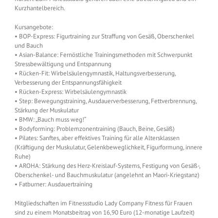
Kurzhantelbereich.
Kursangebote:
• BOP-Express: Figurtraining zur Straffung von Gesäß, Oberschenkel
und Bauch
• Asian-Balance: Fernöstliche Trainingsmethoden mit Schwerpunkt
Stressbewältigung und Entspannung
• Rücken-Fit: Wirbelsäulengymnastik, Haltungsverbesserung,
Verbesserung der Entspannungsfähigkeit
• Rücken-Express: Wirbelsäulengymnastik
• Step: Bewegungstraining, Ausdauerverbesserung, Fettverbrennung,
Stärkung der Muskulatur
• BMW: „Bauch muss weg!“
• Bodyforming: Problemzonentraining (Bauch, Beine, Gesäß)
• Pilates: Sanftes, aber effektives Training für alle Altersklassen
(Kräftigung der Muskulatur, Gelenkbeweglichkeit, Figurformung, innere
Ruhe)
• AROHA: Stärkung des Herz-Kreislauf-Systems, Festigung von Gesäß-,
Oberschenkel- und Bauchmuskulatur (angelehnt an Maori-Kriegstanz)
• Fatburner: Ausdauertraining
Mitgliedschaften im Fitnessstudio Lady Company Fitness für Frauen
sind zu einem Monatsbeitrag von 16,90 Euro (12-monatige Laufzeit)