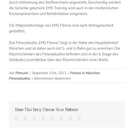
durch Aktivierung des Stoffwechsels angestrebt. Gleichzeitig werden
die Gelenke geschont. EMS Training wird auch in der medizinischen
Rückenprävention und Rehabilitation eingesetzt.
Die Mitgliedsbeiträge von EMS Fitness sind nach Vertragslaufzeit
gestaffelt.
Das Fitnessstudio „EMS Fitness“ liegt in der Nähe des Hauptbahnhof
München und ist daher auch mit S- und U-Bahn gut zu erreichen. Die
Räumlichkeiten des Fitnessstudios befinden sich in der 6. Etage des
Gebäudes (unmittelbar über den Räumlichkeiten einer Bank).
Von
Fitmunk
|
September 25th, 2013
|
Fitness in München
,
für
Fitnessstudios
|
Kommentare deaktiviert
EMS
Fitness
(Stachus
–
Bayerstraße
Share This Story, Choose Your Platform!
25)
Facebook
Twitter
Reddit
LinkedIn
Tumblr
Pinterest
Vk
E-
Mail