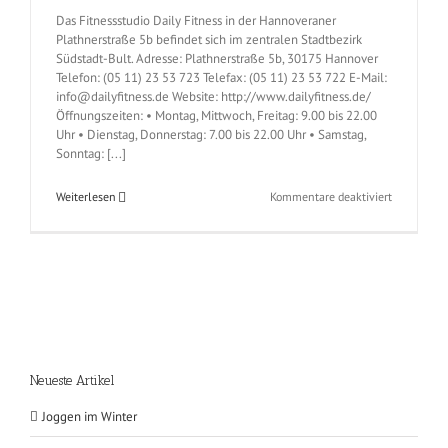
Das Fitnessstudio Daily Fitness in der Hannoveraner
Plathnerstraße 5b befindet sich im zentralen Stadtbezirk
Südstadt-Bult. Adresse: Plathnerstraße 5b, 30175 Hannover
Telefon: (05 11) 23 53 723 Telefax: (05 11) 23 53 722 E-Mail:
info@dailyfitness.de Website: http://www.dailyfitness.de/
Öffnungszeiten: • Montag, Mittwoch, Freitag: 9.00 bis 22.00
Uhr • Dienstag, Donnerstag: 7.00 bis 22.00 Uhr • Samstag,
Sonntag: [...]
für
Weiterlesen
Kommentare deaktiviert
Daily
Fitness
Hannover
(Mitte
–
Plathnerst
5b)
Neueste Artikel
Joggen im Winter