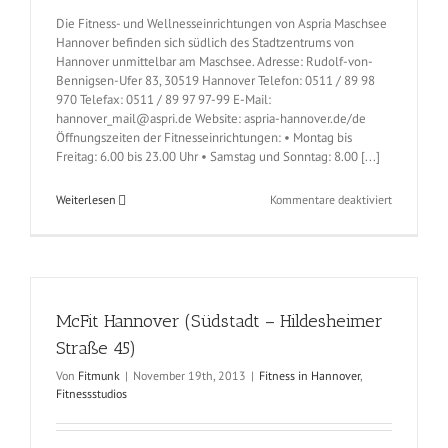
Die Fitness- und Wellnesseinrichtungen von Aspria Maschsee
Hannover befinden sich südlich des Stadtzentrums von
Hannover unmittelbar am Maschsee. Adresse: Rudolf-von-
Bennigsen-Ufer 83, 30519 Hannover Telefon: 0511 / 89 98
970 Telefax: 0511 / 89 97 97-99 E-Mail:
hannover_mail@aspri.de Website: aspria-hannover.de/de
Öffnungszeiten der Fitnesseinrichtungen: • Montag bis
Freitag: 6.00 bis 23.00 Uhr • Samstag und Sonntag: 8.00 [...]
für
Weiterlesen
Kommentare deaktiviert
Aspria
Hannover
(Südstadt
–
Rudolf-
von-
McFit Hannover (Südstadt – Hildesheimer
Bennigsen
Ufer
Straße 45)
83)
Von
Fitmunk
|
November 19th, 2013
|
Fitness in Hannover
,
Fitnessstudios