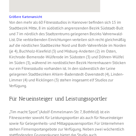
Größere Kartenansicht
Von den mehr als 60 Fitnessstudios in Hannover befinden sich 15 im
Stadtbezirk Mitte, 8 im südöstlich angrenzenden Bezirk Südstadt-Bult
und 7 im nördlich des Stadtzentrums gelegenen Bezirks Vahrenwald-
List. Die verbleibenden Einrichtungen verteilen sich recht gleichmäßig
auf die nördlichen Stadtbezirke Nord und Both-Vahrenfelde im Norden
(je 4), Buchholz-Kleefeld (3) und Misburg-Anderten (2) im Osten,
Kirchrode-Bemerode-Wülferode im Südosten (3) und Döhren-Wülfel
im Süden (3), während im nordöstlichen Bezirk Herrenhausen-Stöcken
nur ein Fitnessstudio vorhanden ist. In den südwestlich der Leine
gelegenen Stadtbezirken Ahlem-Badenstedt-Davenstedt (4), Linden-
Limmer (4) und Ricklingen (3) stehen insgesamt elf Studios zur
Verfügung.
Für Neueinsteiger und Leistungssportler
„Tim macht Sport“ (Adolf-Emmelmann-Str. 7, Bothfeld) ist ein
Fitnesscenter sowohl für Leistungssportler als auch für Neueinsteiger
sowie für Gelegenheits- und Mittagspausensportler. Für Unternehmen
stehen Firmensportangebote zur Verfügung. Neben zwei wöchentlich
stattfindenden Gruppenkursen bietet das Studio auch