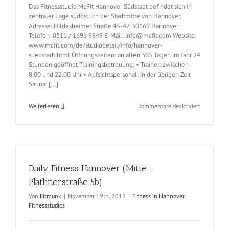
Das Fitnessstudio McFit Hannover Südstadt befindet sich in
zentraler Lage südöstlich der Stadtmitte von Hannover.
Adresse: Hildesheimer Straße 45-47, 30169 Hannover
Telefon: 0511 / 1691 9849 E-Mail: info@mcfit.com Website:
www.mcfit.com/de/studiodetail/info/hannover-
suedstadt.html Öffnungszeiten: an allen 365 Tagen im Jahr 24
Stunden geöffnet Trainingsbetreuung: • Trainer: zwischen
8.00 und 22.00 Uhr • Aufsichtspersonal: in der übrigen Zeit
Sauna: [...]
für
Weiterlesen
Kommentare deaktiviert
McFit
Hannover
(Südstadt
–
Hildesheim
Straße
Daily Fitness Hannover (Mitte –
45)
Plathnerstraße 5b)
Von
Fitmunk
|
November 19th, 2013
|
Fitness in Hannover
,
Fitnessstudios